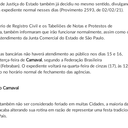
 de Justiça do Estado também já decidiu no mesmo sentido, divulga
á expediente normal nesses dias (Provimento 2593, de 02/02/21).
rio de Registro Civil e os Tabeliões de Notas e Protestos de
ga, também informaram que irão funcionar normalmente, assim como 
tendimento da Junta Comercial do Estado de São Paulo.
as bancárias não haverá atendimento ao público nos dias 15 e 16,
terça-feira de
Carnaval
, segundo a Federação Brasileira
(Febraban). O expediente voltará na quarta-feira de cinzas (17), às 12
o no horário normal de fechamento das agências.
o Carnaval
também não ser considerado feriado em muitas Cidades, a maioria d
caba alterando sua rotina em razão de representar uma festa tradicio
aís.