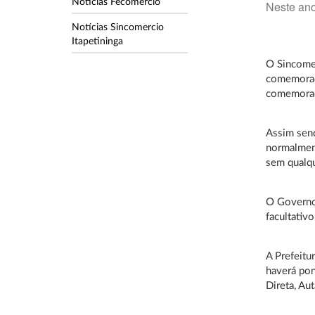
Notícias Fecomercio
Neste ano
Notícias Sincomercio
Itapetininga
O Sincomer
comemorado
comemorada
Assim sen
normalmen
sem qualq
O Governo 
facultativ
A Prefeitu
haverá pon
Direta, Au