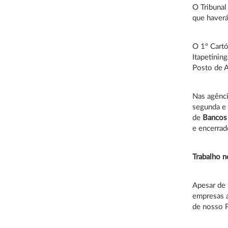
O Tribunal
que haver
O 1º Cartó
Itapetinin
Posto de A
Nas agênci
segunda e 
de
Bancos
e encerrad
Trabalho n
Apesar de 
empresas a
de nosso P