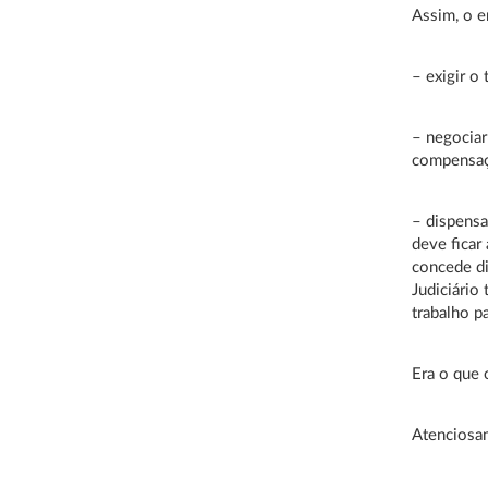
Assim, o e
– exigir o
– negociar
compensaçã
– dispensa
deve ficar
concede di
Judiciário
trabalho p
Era o que 
Atenciosa