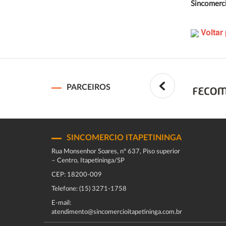
Sincomerci
Voltar 
PARCEIROS
SINCOMERCIO ITAPETININGA
Rua Monsenhor Soares, nº 637, Piso superior
– Centro, Itapetininga/SP
CEP: 18200-009
Telefone: (15) 3271-1758
E-mail:
atendimento@sincomercioitapetininga.com.br