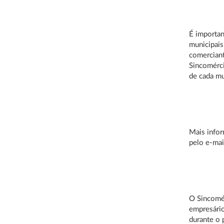
É importan
municipais
comerciant
Sincomérci
de cada mu
Mais info
pelo e-ma
O Sincomér
empresári
durante o 