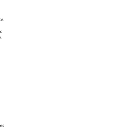
as
do
s
res