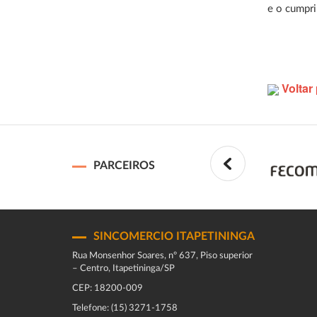
e o cumpri
Voltar 
PARCEIROS
SINCOMERCIO ITAPETININGA
Rua Monsenhor Soares, nº 637, Piso superior
– Centro, Itapetininga/SP
CEP: 18200-009
Telefone: (15) 3271-1758