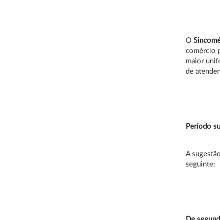
O
Sincomér
comércio p
maior unif
de atender
Período s
A sugestão
seguinte:
De segunda