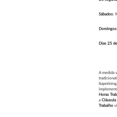
Sábados
: 
Domingos
Dias 25 d
A medida v
tradiciona
Itapetinin
implement
Horas Trab
a
Cláusula
Trabalho
v