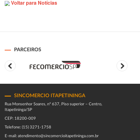
Voltar para Notícias
PARCEIROS
SINCOMERCIO ITAPETININGA
Rua Monsenhor Soares, nº 637, Piso superior – Centro,
Itapetininga/SP
CEP: 18200-009
Telefone: (15) 3271-1758
E-mail: atendimento@sincomercioitapetininga.com.br