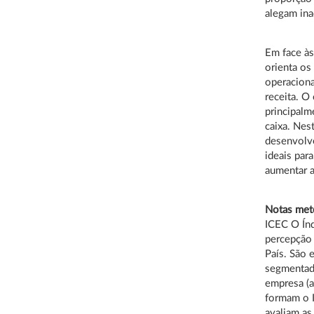
alegam in
Em face às
orienta os
operaciona
receita. O
principalm
caixa. Nes
desenvolve
ideais par
aumentar a
Notas met
ICEC O Ín
percepção 
País. São 
segmentada
empresa (
formam o I
avaliam as