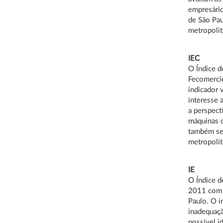
empresário
de São Pau
metropolit
IEC
O Índice d
Fecomerci
indicador 
interesse 
a perspect
máquinas o
também se 
metropolit
IE
O Índice d
2011 com 
Paulo. O i
inadequaçã
possível i