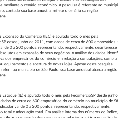
s mediante o cenário econômico. A pesquisa é referente ao municíp
lo, contudo sua base amostral reflete o cenário da região
ana.
e Expansão do Comércio (IEC) é apurado todo o mês pela
oSP desde junho de 2011, com dados de cerca de 600 empresários.
vai de 0 a 200 pontos, representando, respectivamente, desinteresse
absolutos em expansão de seus negócios. A análise dos dados identif
iva dos empresários do comércio em relação a contratações, compra
u equipamentos e abertura de novas lojas. Apesar desta pesquisa
referir ao município de São Paulo, sua base amostral abarca a região
ana.
e Estoque (IE) é apurado todo o mês pela FecomercioSP desde junho
dados de cerca de 600 empresários do comércio no município de S
ndicador vai de 0 a 200 pontos, representando, respectivamente,
o total e adequação total. Em análise interna dos números do índice,
dentificar a percepção dos pesquisados relacionada à inadequação de