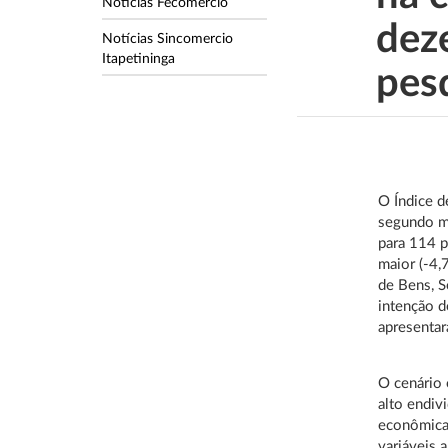
Notícias Fecomercio
dez
Notícias Sincomercio
Itapetininga
pes
O Índice d
segundo m
para 114 p
maior (-4,
de Bens, S
intenção d
apresentar
O cenário 
alto endivi
econômica
variáveis 