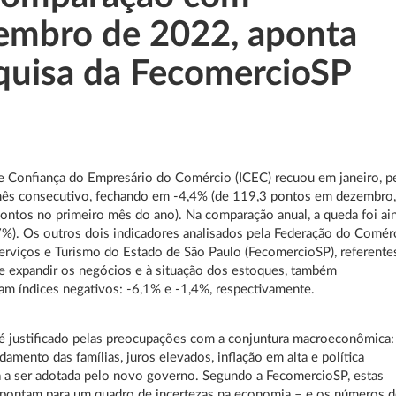
embro de 2022, aponta
quisa da FecomercioSP
e Confiança do Empresário do Comércio (ICEC) recuou em janeiro, p
ês consecutivo, fechando em -4,4% (de 119,3 pontos em dezembro
ontos no primeiro mês do ano). Na comparação anual, a queda foi ai
7%). Os outros dois indicadores analisados pela Federação do Comér
erviços e Turismo do Estado de São Paulo (FecomercioSP), referente
e expandir os negócios e à situação dos estoques, também
am índices negativos: -6,1% e -1,4%, respectivamente.
é justificado pelas preocupações com a conjuntura macroeconômica:
damento das famílias, juros elevados, inflação em alta e política
 a ser adotada pelo novo governo. Segundo a FecomercioSP, estas
apontam para um quadro de incertezas na economia – e os números 