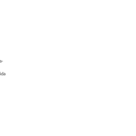
a-
ida