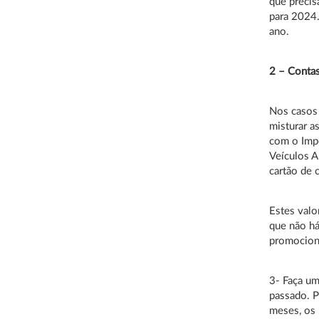
que precis
para 2024.
ano.
2 – Contas
Nos casos
misturar a
com o Impo
Veículos A
cartão de c
Estes valo
que não há
promociona
3- Faça um
passado. P
meses, os 