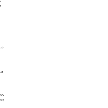
s
o
 de
tar
ano
res