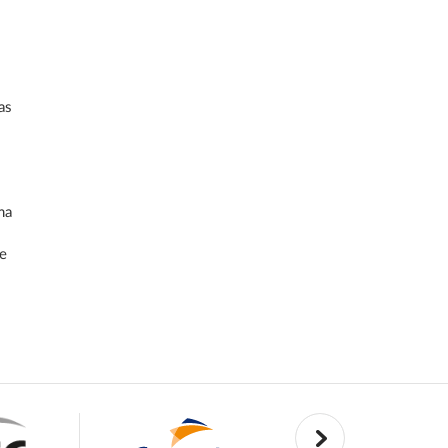
as
ma
de