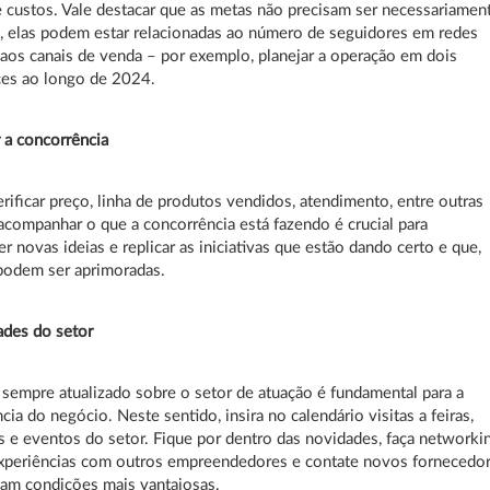
 custos. Vale destacar que as metas não precisam ser necessariamen
s, elas podem estar relacionadas ao número de seguidores em redes
 aos canais de venda – por exemplo, planejar a operação em dois
ces ao longo de 2024.
r a concorrência
rificar preço, linha de produtos vendidos, atendimento, entre outras
acompanhar o que a concorrência está fazendo é crucial para
r novas ideias e replicar as iniciativas que estão dando certo e que,
 podem ser aprimoradas.
ades do setor
sempre atualizado sobre o setor de atuação é fundamental para a
cia do negócio. Neste sentido, insira no calendário visitas a feiras,
 e eventos do setor. Fique por dentro das novidades, faça networki
experiências com outros empreendedores e contate novos fornecedo
am condições mais vantajosas.