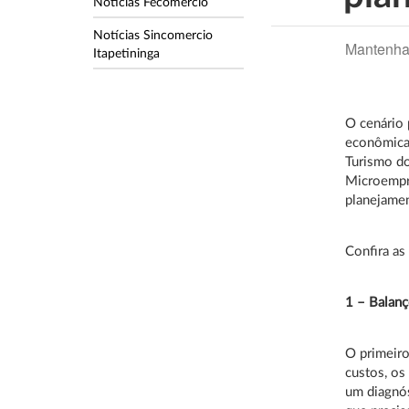
Notícias Fecomercio
Notícias Sincomercio
Mantenha
Itapetininga
O cenário 
econômicas
Turismo d
Microempre
planejame
Confira as 
1 – Balan
O primeiro
custos, os
um diagnós