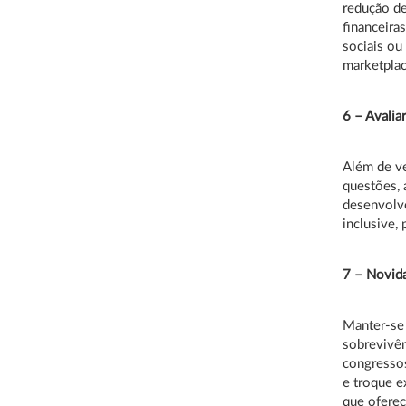
redução de
financeira
sociais ou
marketpla
6 – Avalia
Além de ve
questões, 
desenvolve
inclusive,
7 – Novid
Manter-se 
sobrevivên
congressos
e troque 
que ofereç