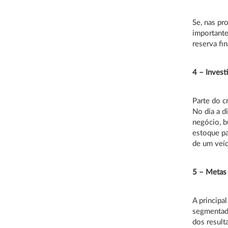
Se, nas pr
importante
reserva fin
4 – Inves
Parte do 
No dia a d
negócio, b
estoque pa
de um veíc
5 – Metas
A principal
segmentado
dos result