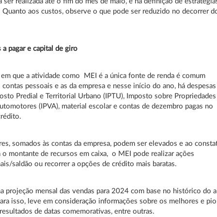
a ser realizada até o fim do mês de maio, e na definição de estratégia
 Quanto aos custos, observe o que pode ser reduzido no decorrer d
 a pagar e capital de giro
 em que a atividade como MEI é a única fonte de renda é comum
s contas pessoais e as da empresa e nesse início do ano, há despesas
sto Predial e Territorial Urbano (IPTU), Imposto sobre Propriedades
utomotores (IPVA), material escolar e contas de dezembro pagas no
rédito.
res, somados às contas da empresa, podem ser elevados e ao consta
 o montante de recursos em caixa, o MEI pode realizar ações
is/saldão ou recorrer a opções de crédito mais baratas.
a projeção mensal das vendas para 2024 com base no histórico do 
ara isso, leve em consideração informações sobre os melhores e pio
resultados de datas comemorativas, entre outras.