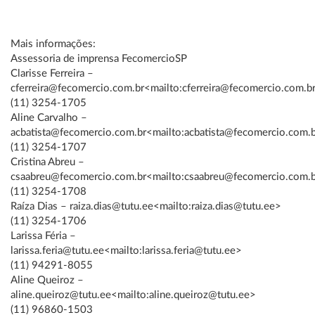
Mais informações:
Assessoria de imprensa FecomercioSP
Clarisse Ferreira –
cferreira@fecomercio.com.br<mailto:cferreira@fecomercio.com.b
(11) 3254-1705
Aline Carvalho –
acbatista@fecomercio.com.br<mailto:acbatista@fecomercio.com.
(11) 3254-1707
Cristina Abreu –
csaabreu@fecomercio.com.br<mailto:csaabreu@fecomercio.com.
(11) 3254-1708
Raíza Dias – raiza.dias@tutu.ee<mailto:raiza.dias@tutu.ee>
(11) 3254-1706
Larissa Féria –
larissa.feria@tutu.ee<mailto:larissa.feria@tutu.ee>
(11) 94291-8055
Aline Queiroz –
aline.queiroz@tutu.ee<mailto:aline.queiroz@tutu.ee>
(11) 96860-1503