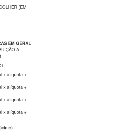
ECOLHER (EM
ICAS EM GERAL
BUIÇÃO A
)
o)
al x alíquota +
al x alíquota +
al x alíquota +
al x alíquota +
máximo)