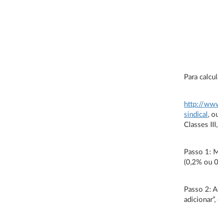
Para calcu
http://www
sindical
, o
Classes III
Passo 1: M
(0,2% ou 0
Passo 2: A
adicionar”,