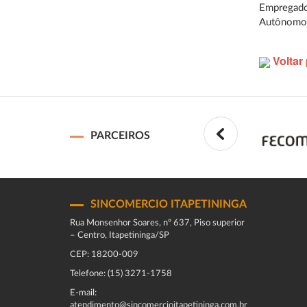
Empregado
Autônomo
Voltar 
PARCEIROS
SINCOMERCIO ITAPETININGA
Rua Monsenhor Soares, nº 637, Piso superior
– Centro, Itapetininga/SP
CEP: 18200-009
Telefone: (15) 3271-1758
E-mail:
atendimento@sincomercioitapetininga.com.br