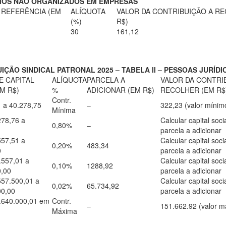
OS NÃO ORGANIZADOS EM EMPRESAS
 REFERÊNCIA (EM
ALÍQUOTA
VALOR DA CONTRIBUIÇÃO A R
(%)
R$)
30
161,12
IÇÃO SINDICAL PATRONAL 2025 – TABELA II – PESSOAS JURÍD
E CAPITAL
ALÍQUOTA
PARCELA A
VALOR DA CONTRI
M R$)
%
ADICIONAR (EM R$)
RECOLHER (EM R$
Contr.
1 a 40.278,75
–
322,23 (valor mínim
Mínima
278,76 a
Calcular capital soci
0,80%
–
parcela a adicionar
557,51 a
Calcular capital soci
0,20%
483,34
0
parcela a adicionar
.557,01 a
Calcular capital soci
0,10%
1288,92
0,00
parcela a adicionar
557.500,01 a
Calcular capital soci
0,02%
65.734,92
00,00
parcela a adicionar
9.640.000,01 em
Contr.
–
151.662.92 (valor 
Máxima