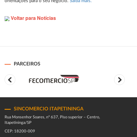
orientações para o seu negócio.
Saiba mais.
Voltar para Notícias
PARCEIROS
SINCOMERCIO ITAPETININGA
Rua Monsenhor Soares, nº 637, Piso superior – Centro,
Itapetininga/SP
CEP: 18200-009