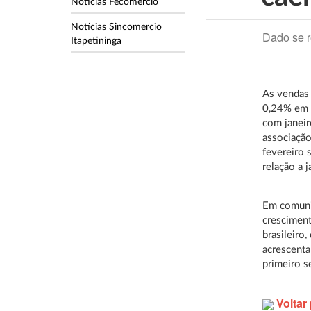
Notícias Fecomercio
Notícias Sincomercio
Dado se re
Itapetininga
As vendas 
0,24% em 
com janeir
associação
fevereiro
relação a j
Em comunic
cresciment
brasileiro
acrescenta
primeiro s
Voltar 