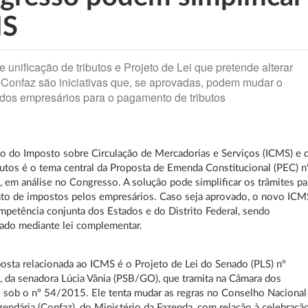
MS
 unificação de tributos e Projeto de Lei que pretende alterar
 Confaz são iniciativas que, se aprovadas, podem mudar o
 dos empresários para o pagamento de tributos
ão do Imposto sobre Circulação de Mercadorias e Serviços (ICMS) e 
butos é o tema central da Proposta de Emenda Constitucional (PEC) n
em análise no Congresso. A solução pode simplificar os trâmites pa
to de impostos pelos empresários. Caso seja aprovado, o novo ICM
mpetência conjunta dos Estados e do Distrito Federal, sendo
ado mediante lei complementar.
osta relacionada ao ICMS é o Projeto de Lei do Senado (PLS) nº
da senadora Lúcia Vânia (PSB/GO), que tramita na Câmara dos
sob o nº 54/2015. Ele tenta mudar as regras no Conselho Nacional
azendária (Confaz), do Ministério da Fazenda, com relação à celebraçã