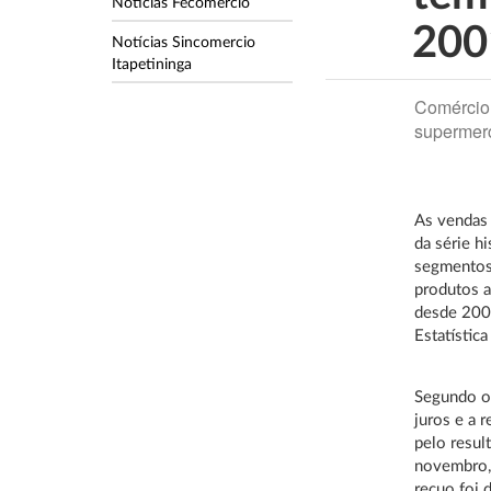
Notícias Fecomercio
200
Notícias Sincomercio
Itapetininga
Comércio 
supermerc
As vendas 
da série h
segmentos 
produtos a
desde 2003
Estatística
Segundo o 
juros e a 
pelo resu
novembro,
recuo foi 