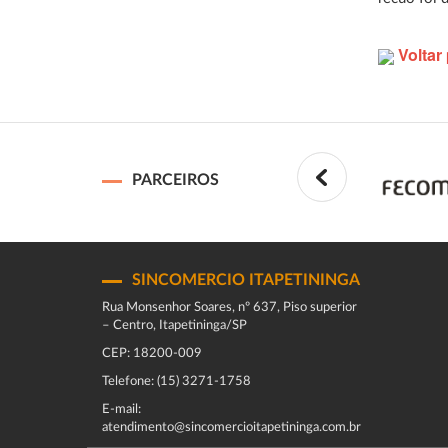
Voltar 
PARCEIROS
SINCOMERCIO ITAPETININGA
Rua Monsenhor Soares, nº 637, Piso superior
– Centro, Itapetininga/SP
CEP: 18200-009
Telefone: (15) 3271-1758
E-mail:
atendimento@sincomercioitapetininga.com.br