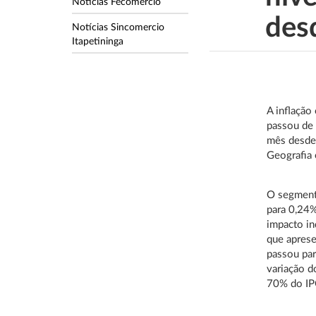
Notícias Fecomercio
des
Notícias Sincomercio
Itapetininga
A inflação
passou de 
mês desde 
Geografia 
O segmento
para 0,24%
impacto in
que aprese
passou par
variação d
70% do IP