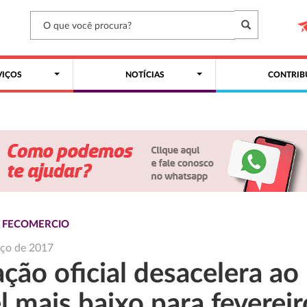
VIÇOS
NOTÍCIAS
CONTRIB
S FECOMERCIO
rço de 2017
ação oficial desacelera ao
l mais baixo para fevereir