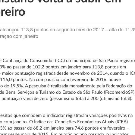
reiro
 alcançou 113,8 pontos no segundo mês de 2017 – alta de 11,
ração com janeiro
e Confiança do Consumidor (ICC) do município de São Paulo registr
,3% ao passar de 102,2 pontos em janeiro para 113,8 pontos em
 – maior pontuação registrada desde novembro de 2014, quando o IC
 116,0 pontos. Na comparação com fevereiro de 2016, houve
o de 19,5%. A pesquisa é realizada mensalmente pela Federação do
e Bens, Serviços e Turismo do Estado de São Paulo (FecomercioSP)
e pontuação varia de zero (pessimismo total) a 200 (otimismo total).
esitos que compõem o indicador registraram variações positivas na
 com janeiro. O Índice das Condições Econômicas Atuais (ICEA)
3% ao passar de 68,2 em janeiro para 74,6 pontos em fevereiro –
mar desde maio de 2015. Em relação ao ano passado, o indicador