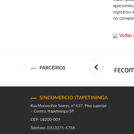
apresentou
registrou 
no compara
Voltar 
PARCEIROS
SINCOMERCIO ITAPETININGA
Rua Monsenhor Soares, nº 637, Piso superior
– Centro, Itapetininga/SP
CEP: 18200-009
Telefone: (15) 3271-1758