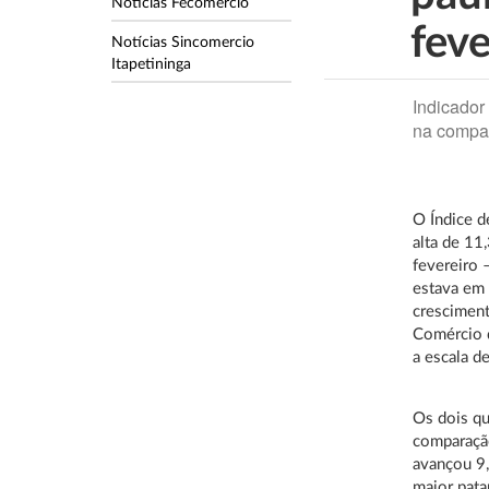
Notícias Fecomercio
feve
Notícias Sincomercio
Itapetininga
Indicador
na compa
O Índice d
alta de 11
fevereiro
estava em
cresciment
Comércio d
a escala d
Os dois qu
comparação
avançou 9,
maior pata