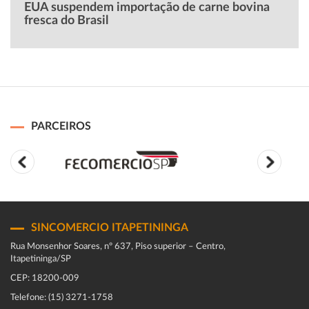
EUA suspendem importação de carne bovina
fresca do Brasil
PARCEIROS
SINCOMERCIO ITAPETININGA
Rua Monsenhor Soares, nº 637, Piso superior – Centro,
Itapetininga/SP
CEP: 18200-009
Telefone: (15) 3271-1758