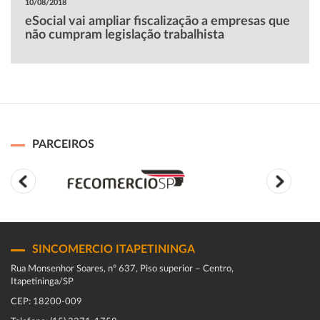
10/08/2018
eSocial vai ampliar fiscalização a empresas que
não cumpram legislação trabalhista
PARCEIROS
SINCOMERCIO ITAPETININGA
Rua Monsenhor Soares, nº 637, Piso superior – Centro,
Itapetininga/SP
CEP: 18200-009