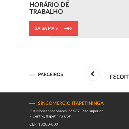
HORÁRIO DE
TRABALHO
SAIBA MAIS
PARCEIROS
SINCOMERCIO ITAPETININGA
Rua Monsenhor Soares, nº 637, Piso superior
– Centro, Itapetininga/SP
CEP: 18200-009